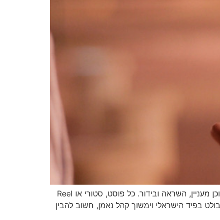
אינסטגרם הפכה בשנים האחרונות לפלטפורמה דומיננטית בעולם הדיגיטלי בישראל, עם מיליוני משתמשים שמחפשים תוכן מעניין, השראה ובידור. כל פוסט, סטורי או Reel
לט בפיד הישראלי וימשוך קהל נאמן, חשוב להבין