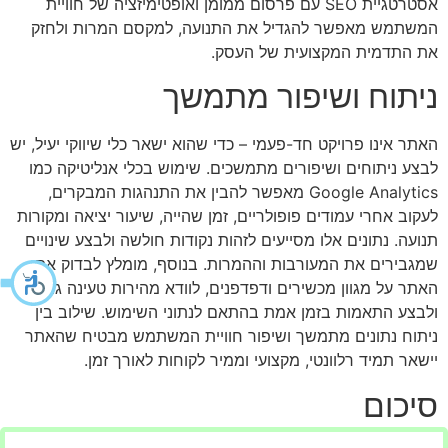
אסטרטגיית SEO עם פרסום ממומן ואופטימיזציה של חוויית
המשתמש מאפשר להגדיל את התנועה, למקסם המרות ולחזק
את התדמית המקצועית של העסק.
ניתוח ושיפור מתמשך
האתר אינו פרויקט חד-פעמי – כדי שהוא ישאר כלי שיווקי יעיל, יש
לבצע ניתוחים ושיפורים מתמשכים. שימוש בכלי אנליטיקה כמו
Google Analytics מאפשר להבין את התנהגות המבקרים,
לעקוב אחרי עמודים פופולריים, זמן שהייה, שיעור יציאה ומקורות
תנועה. נתונים אלו מסייעים לזהות נקודות חולשה ולבצע שינויים
שמגבירים את המעורבות וההמרות. בנוסף, מומלץ לבדוק את
האתר על מגוון מכשירים ודפדפנים, לוודא מהירות טעינה גבוהה
ולבצע התאמות בזמן אמת בהתאם לנתוני השימוש. שילוב בין
ניתוח נתונים מתמשך ושיפור חוויית המשתמש מבטיח שהאתר
יישאר תמיד רלוונטי, מקצועי וממיר לקוחות לאורך זמן.
סיכום