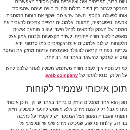
ניווט ברור, תפריטים אינטואיטיביים ותוכן מסודר מאפשרים
למבקר לעבור בין דפים בקלות ולחוות חוויה נעימה שמגייסת
אותו לפעולה. בנוסף, חשוב שהעיצוב ישקף את הזהות המותגית.
צבעים, טיפוגרפיה, תמונות ואלמנטים גרפיים צריכים להעביר את
המסר של העסק ולהתאים לקהל היעד. עיצוב מותאם אישית
מאפשר ליצור חוויה ייחודית, לשדר מקצועיות ולבנות אמון אצל
הלקוחות. שילוב אלמנטים אינטראקטיביים כמו סרטוני וידאו,
גלריות, כפתורי קריאה לפעולה ואנימציות עדינות מחזק את המסר
ומסייע למבקר להישאר באתר זמן רב יותר.
למידע נוסף איך לעצב חווית משתמש מעולה לאתר שלכם לחצו
על הלינק וכנסו לאתר של
web company
.
תוכן איכותי שממיר לקוחות
תוכן הוא אחד מהכלים החזקים ביותר באתר שיווקי. תוכן איכותי
אינו מוגבל רק להצגת מידע, אלא משמש להנעה לפעולה, חיזוק
המותג והגברת האמון אצל המבקר. יש להקפיד על כתיבה
ברורה, קולחת ונגישה, שמכילה מידע שימושי ומקצועי על
המוצרים או השירותים שמוצעים. בנוסף, שילוב של תוכן דינמי