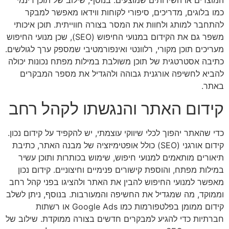
כמו בלוגים, מדריכים, סיפורי לקוחות ווידאו מאפשר למבקר
להתחבר למותג ולחוות את המסר בצורה חווייתית. תוכן איכותי
משפר גם את הקידום במנועי החיפוש (SEO), שכן מנועי החיפוש
מעריכים תוכן מקורי, רלוונטי ואינפורמטיבי שמספק ערך לגולשים.
כתיבה אסטרטגית של תוכן משולבת במילות מפתח נכונות יכולה
להביא לחשיפה אורגנית גבוהה ולהגדיל את מספר המבקרים
באתר.
קידום האתר והנגשתו לקהל רחב
כדי שהאתר יהפוך לכלי שיווקי עוצמתי, יש להקפיד על קידום נכון.
קידום אורגני (SEO) כולל אופטימיזציה של מבנה האתר, כתיבת
תיאורים מותאמים למנועי חיפוש, שימוש בכותרות ותוכן עשיר
במילות מפתח, והוספת קישורים פנימיים וחיצוניים. קידום נכון
מאפשר למנועי החיפוש להבין את האתר ולהציגו בפני קהל רחב
וממוקד, מה שמגדיל את החשיפה והמעורבות. בנוסף, ניתן לשלב
קידום ממומן בפלטפורמות כמו Google Ads או רשתות
חברתיות כדי להגיע למבקרים חדשים בצורה ממוקדת. שילוב של