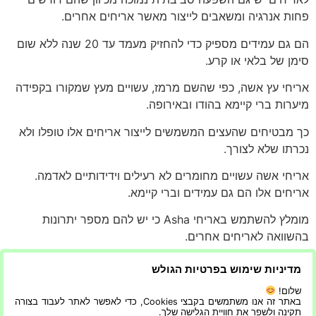
פחות אנרגיה ומשאבים לייצור מאשר אריחים אחרים.
הם גם עמידים מספיק כדי להחזיק מעמד עד 20 שנה ללא שום
סימן של בלאי או קרע.
אריחי עץ אשה, כפי שהשם מרמז, עשויים מעץ שמקורו בקפידה
מיערות ברי קיימא בהודו ובאירופה.
כך מבטיחים שהעצים המשמשים לייצור אריחים אלו טופלו ולא
נכרתו שלא לצורך.
אריחי אשה עשויים מחומרים לא רעילים וידידותיים לאדמה.
אריחים אלו הם גם עמידים וברי קיימא.
מומלץ להשתמש באריחי Asha כי יש להם מספר יתרונות
בהשוואה לאריחים אחרים.
אריחי אשה הם תוספת נהדרת לכל בית או משרד. הם עשויים
מדיניות שימוש בפרטיות הגולש
מחומרים טבעיים, כמו עץ ואבן,
שלום!
באתר זה אנו משתמשים בקבצי Cookies, כדי לאפשר לאתר לעבוד בצורה
מה שהופך אותם לידידותיים לסביבה. הם גם משדרים אווירה
תקינה ולשפר את חוויית הגלישה שלך.