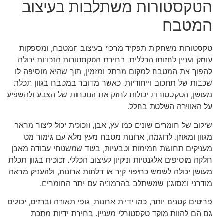
הטקסטורות משתלבות בעיצוב
המטבח
טקסטורות משחקות תפקיד מרכזי בעיצוב המטבח, ומספקות
עומק ועניין לחזותו הכללית. בחירת הטקסטורות הנכונות יכולה
להפוך את המטבח למקום מרתק ומזמין, תוך שהיא מוסיפה לו
שכבות של תחכום וייחודיות. כאשר מדובר במטבח בגוון תכלת
מעושן, הטקסטורות יכולות לחזק את הנוכחות של הצבע ולהשפיע
על האווירה השלטת בחלל.
שילוב של חומרים שונים כמו עץ, אבן, וזכוכית יכול ליצור מראה
מגוון ומאוזן. לדוגמה, ארונות מטבח מעץ מלא עם גימור מט
מעניקים תחושת חמימות וטבעיות, בעוד שמשטחי עבודה מאבן
חלקה מוסיפים אלגנטיות וניקיון לעיצוב הכללי. זכוכית בגוון תכלת
מעושן יכולה לשמש כחיפוי קיר או דלתות ארונות, ולהעניק מראה
מודרני ומסוגנן שמשתלב בהרמוניה עם יתר החומרים.
פריטים קטנים יותר, כמו ידיות ארונות, גופי תאורה וברזים, יכולים
גם הם להוות מוקד טקסטורלי מעניין. בחירת ידיות מתכת