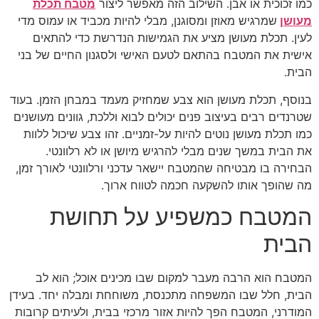
כמו זכוכית או אבן. השילוב הזה מאפשר ליצור
מטבח תכלת
מעושן
שמרגיש מאוזן ומסוגנן, מבלי להיות מכביד או עמוס מדי
לעין. תכלת מעושן מציע את הגמישות הנדרשת כדי להתאים
אישית את המטבח בהתאם לטעם האישי ולסגנון החיים של בני
הבית.
בנוסף, תכלת מעושן הוא צבע שמחזיק מעמד במבחן הזמן. בעוד
שטרנדים רבים בעיצוב פנים יכולים לבוא וללכת, גוונים מעושנים
כמו תכלת מעושן נוטים להיות על-זמניים. זהו צבע שיכול ללוות
את הבית במשך שנים מבלי להרגיש מיושן או לא רלוונטי.
הבחירה בו מבטיחה שהמטבח יישאר עדכני ורלוונטי לאורך זמן,
מה שהופך אותו להשקעה חכמה לטווח ארוך.
המטבח כמשפיע על תחושת
הבית
המטבח הוא הרבה מעבר למקום שבו מכינים אוכל; הוא לב
הבית, חלל שבו המשפחה מתכנסת, משוחחת ומבלה יחד. בעידן
המודרני, המטבח הפך להיות אזור מרכזי בבית, ולעיתים קרובות