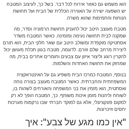
הוא משמש גם כאזור אירוח לכל דבר. בשל כך, לעיצוב המטבח
יש השפעה ישירה על האווירה הכללית של הבית ועל תחושת
הנוחות והחמימות שהוא משרה.
מטבח מעוצב היטב יכול להעניק תחושת הרמוניה וסדר, מה
שמקנה לבית תחושה נעימה ומזמינה. כאשר המטבח משדר
אסתטיקה מוקפדת ומשולב היטב עם שאר חלקי הבית, הוא תורם
ליצירת מרחב שלם וזורם. לדוגמה, מטבח בגוון תכלת מעושן יכול
להקרין רוגע וליצור איזון עם צבעים וחומרים אחרים בבית, מה
שמחזק את תחושת האחדות והשלמות.
בנוסף, המטבח כמרכז הבית משפיע גם על האינטראקציה
המשפחתית והחברתית. כאשר המטבח מעוצב בצורה נוחה
ואסתטית, הוא מזמין את בני המשפחה והאורחים לשהות בו,
לשוחח וליהנות מזמן איכות משותף. כך, המטבח הופך לא רק
למקום פונקציונלי, אלא גם למוקד חברתי שבו נרקמות מערכות
יחסים וזיכרונות.
"אין כמו מגע של צבע": איך