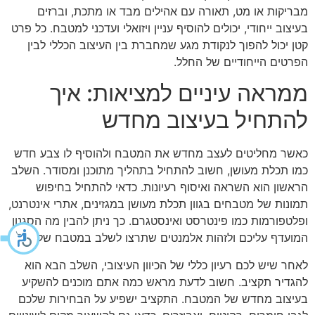
מבריקות או מט, תאורה עם אהילים מבד או מתכת, וברזים
בעיצוב ייחודי, יכולים להוסיף עניין ויזואלי ועדכני למטבח. כל פרט
קטן יכול להפוך לנקודת מגע שמחברת בין העיצוב הכללי לבין
הפרטים הייחודיים של החלל.
ממראה עיניים למציאות: איך
להתחיל בעיצוב מחדש
כאשר מחליטים לעצב מחדש את המטבח ולהוסיף לו צבע חדש
כמו תכלת מעושן, חשוב להתחיל בתהליך מתוכנן ומסודר. השלב
הראשון הוא השראה ואיסוף רעיונות. כדאי להתחיל בחיפוש
תמונות של מטבחים בגוון תכלת מעושן במגזינים, אתרי אינטרנט,
ופלטפורמות כמו פינטרסט ואינסטגרם. כך ניתן להבין מה הסגנון
המועדף עליכם ולזהות אלמנטים שתרצו לשלב במטבח שלכם.
לאחר שיש לכם רעיון כללי של הכיוון העיצובי, השלב הבא הוא
להגדיר תקציב. חשוב לדעת מראש כמה אתם מוכנים להשקיע
בעיצוב מחדש של המטבח. התקציב ישפיע על הבחירות שלכם