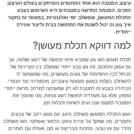
עיצוב המטבח הוא אחד התחומים המרתקים בעולם העיצוב
הפנים. המגמה החדשה במטבחים היא השימוש בצבע
התכלת המעושן, שמשלב יופי ואלגנטיות. במאמר זה נחקור
איך גוון זה יכול לשנות את התחושה בבית וליצור אווירה
ייחודית.
למה דווקא תכלת מעושן?
תכלת מעושן הוא גוון שמביא איתו תחושה של רוגע ושלווה, אך
גם עומק ותחכום. זהו גוון צבע ייחודי שמשלב בין הקרירות של
הכחול לבין החמימות של גוונים מעושנים, מה שמאפשר לו
להשתלב בקלות במגוון סגנונות עיצוביים, מהמודרני ועד הכפרי.
הבחירה בצבע זה למטבח לא רק שמעניקה למרחב מראה ייחודי
ומזמין, אלא גם מעודדת תחושת רוגע ונוחות, מה שהופך את
המטבח למקום שבו נעים לשהות ולבלות זמן.
הגוון התכלת המעושן משתלב היטב עם מגוון רחב של צבעים
וחומרים, מה שמקל על יצירת עיצוב הרמוני ואסתטי. הוא משתלב
נהדר עם עץ טבעי, מתכות מבריקות או מט, ואפילו עם חומרים