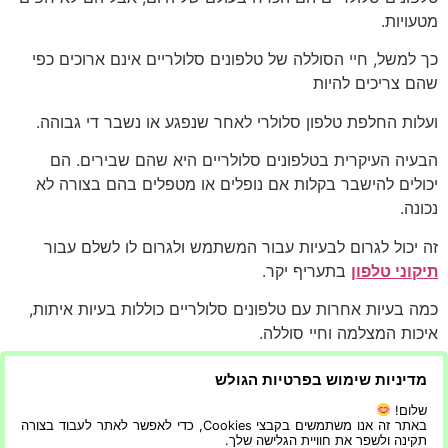
מטעויות.
כך למשל, חיי הסוללה של טלפונים סלולריים אינם ארוכים כפי
שהם צריכים להיות
ועלות החלפת טלפון סלולרי לאחר שנפגע או נשבר די גבוהה.
הבעיה העיקרית בטלפונים סלולריים היא שהם שבירים. הם
יכולים להישבר בקלות אם נופלים או מטפלים בהם בצורה לא
נכונה.
זה יכול לגרום לבעיות עבור המשתמש ולגרום לו לשלם עבור
תיקוני טלפון
בתעריף יקר.
כמה בעיות אחרות עם טלפונים סלולריים כוללות בעיות איתות,
איכות המצלמה וחיי סוללה.
טלפונים סלולריים הם ברכה עבור רובנו. הם הצליחו להפוך את
מדיניות שימוש בפרטיות הגולש
החיים לקלים ונוחים יותר עבור אנשים רבים.
שלום!
באתר זה אנו משתמשים בקבצי Cookies, כדי לאפשר לאתר לעבוד בצורה
אבל עם ההתקדמות בטכנולוגיה, זה בלתי נמנע שיהיו כמה
תקינה ולשפר את חוויית הגלישה שלך.